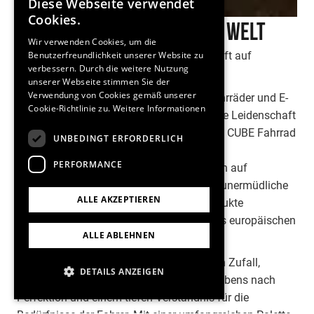
Diese Webseite verwendet
Cookies.
Tauche ein in die Cube Welt
Wir verwenden Cookies, um die
Die Marke CUBE: Meisterhaftes Design trifft auf
Benutzerfreundlichkeit unserer Website zu
verbessern. Durch die weitere Nutzung
Innovative Technologie
unserer Webseite stimmen Sie der
Verwendung von Cookies gemäß unserer
CUBE steht als Marke für mehr als nur Fahrräder und E-
Cookie-Richtlinie zu.
Weitere Informationen
Bikes, sie repräsentiert eine unaufhaltsame Leidenschaft
für Design, Innovation und Qualität. Jedes CUBE Fahrrad
UNBEDINGT ERFORDERLICH
ist das Ergebnis meisterhafter deutscher
PERFORMANCE
Ingenieurskunst, bei der feinste Materialien auf
unübertroffene Technologien treffen. Die unermüdliche
ALLE AKZEPTIEREN
Hingabe, mit der CUBE ständig seine Produkte
verbessert, hat die Marke an die Spitze des europäischen
ALLE ABLEHNEN
Fahrrad- und E-BikeMarktes katapultiert.
Die Dominanz von CUBE in Europa ist kein Zufall,
DETAILS ANZEIGEN
sondern das Ergebnis des konstanten Strebens nach
Perfektion und einem tiefen Verständnis für die